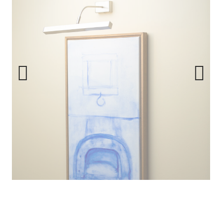
Previous
Next
Com o mesmo tom de azul do anil utilizado no processo de
estampagem do bordado Madeira, o artista criou, por
encomenda, um conjunto de seis quadros, celebrando o pão
produzido outrora neste espaço.
Mais Heritage