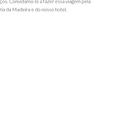
ços. Convidamo-lo a fazer essa viagem pela
ria da Madeira e do nosso hotel.
Casa Pathé