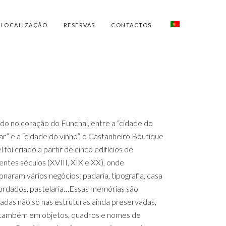
LOCALIZAÇÃO
RESERVAS
CONTACTOS
ado no coração do Funchal, entre a “cidade do
r” e a “cidade do vinho”, o Castanheiro Boutique
 foi criado a partir de cinco edifícios de
entes séculos (XVIII, XIX e XX), onde
onaram vários negócios: padaria, tipografia, casa
ordados, pastelaria…Essas memórias são
adas não só nas estruturas ainda preservadas,
também em objetos, quadros e nomes de