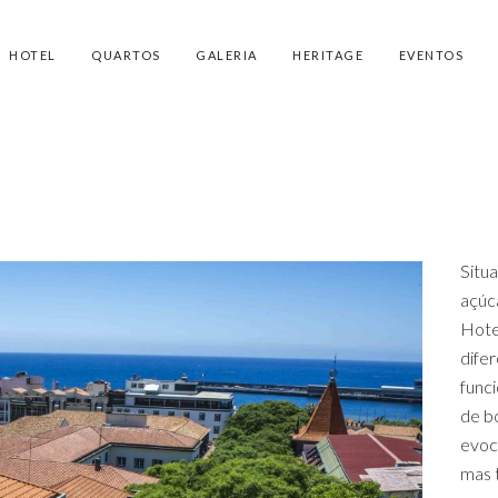
HOTEL
QUARTOS
GALERIA
HERITAGE
EVENTOS
Situ
açúca
Hotel
difer
funci
de b
evoc
mas 