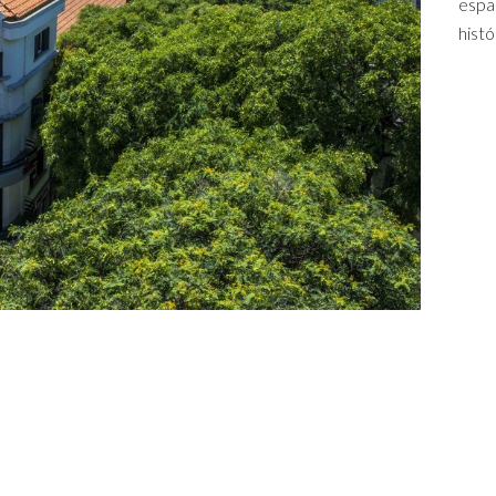
espa
histó
“O Pão” de Marco Fagundes
Vasconcelos